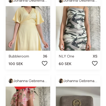
Johanna Gebremariam
Johanna Gebremariam
Bubbleroom
36
NLY One
XS
100 SEK
60 SEK
Johanna Gebremariam
Johanna Gebremariam