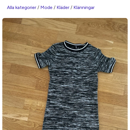
Alla kategorier
/
Mode
/
Kläder
/
Klänningar