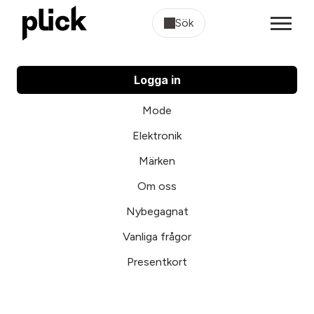
Sök
Logga in
Mode
Elektronik
Märken
Om oss
Nybegagnat
Vanliga frågor
Presentkort