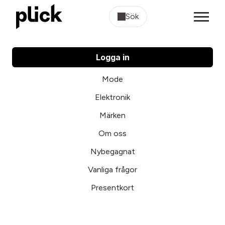
Sök
Logga in
Mode
Elektronik
Märken
Om oss
Nybegagnat
Vanliga frågor
Presentkort