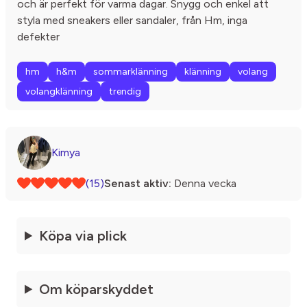
och är perfekt för varma dagar. Snygg och enkel att
styla med sneakers eller sandaler, från Hm, inga
defekter
hm
h&m
sommarklänning
klänning
volang
volangklänning
trendig
Kimya
(15)
Senast aktiv:
Denna vecka
Köpa via plick
Om köparskyddet