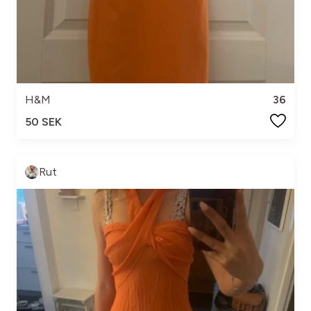
H&M
36
50 SEK
Rut