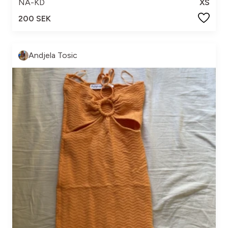
NA-KD
XS
200 SEK
Andjela Tosic