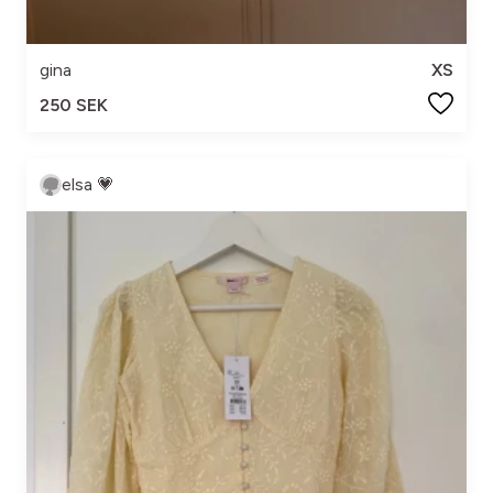
gina
XS
250 SEK
elsa 💗