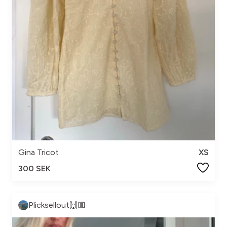
Gina Tricot
XS
300 SEK
Plicksellout🙌🏼