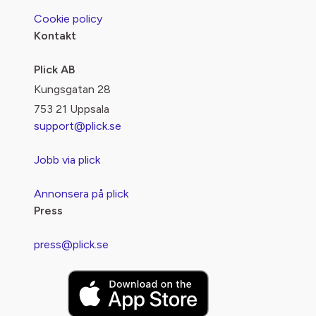
Cookie policy
Kontakt
Plick AB
Kungsgatan 28
753 21 Uppsala
support@plick.se
Jobb via plick
Annonsera på plick
Press
press@plick.se