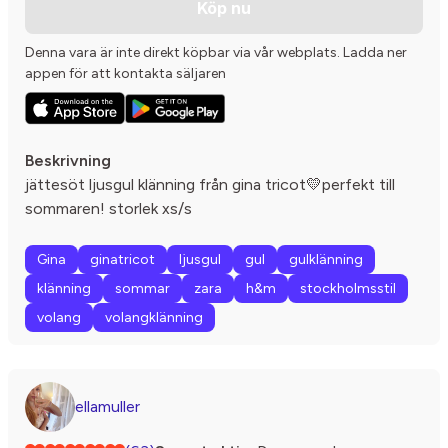
Köp nu
Denna vara är inte direkt köpbar via vår webplats. Ladda ner
appen för att kontakta säljaren
Beskrivning
jättesöt ljusgul klänning från gina tricot💛perfekt till
sommaren! storlek xs/s
Gina
ginatricot
ljusgul
gul
gulklänning
klänning
sommar
zara
h&m
stockholmsstil
volang
volangklänning
ellamuller