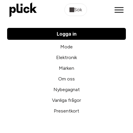
Sök
Logga in
Mode
Elektronik
Märken
Om oss
Nybegagnat
Vanliga frågor
Presentkort