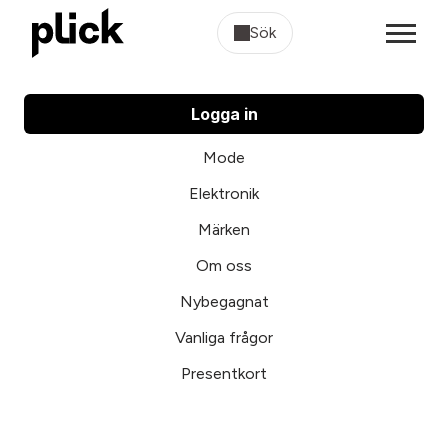
Sök
Logga in
Mode
Elektronik
Märken
Om oss
Nybegagnat
Vanliga frågor
Presentkort