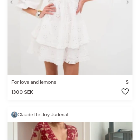
For love and lemons
S
1300 SEK
Claudette Joy Juderial