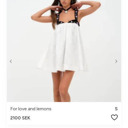
For love and lemons
S
2100 SEK