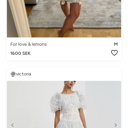
For love & lemons
M
1600 SEK
victoria