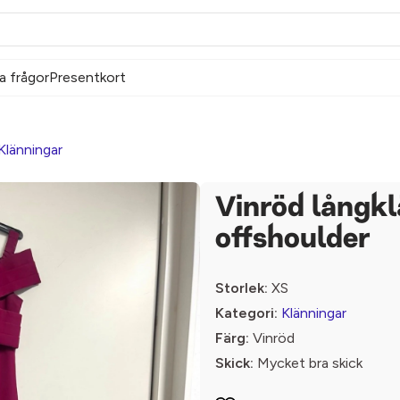
a frågor
Presentkort
Klänningar
Vinröd långk
offshoulder
Storlek:
XS
Kategori:
Klänningar
Färg:
Vinröd
Skick:
Mycket bra skick