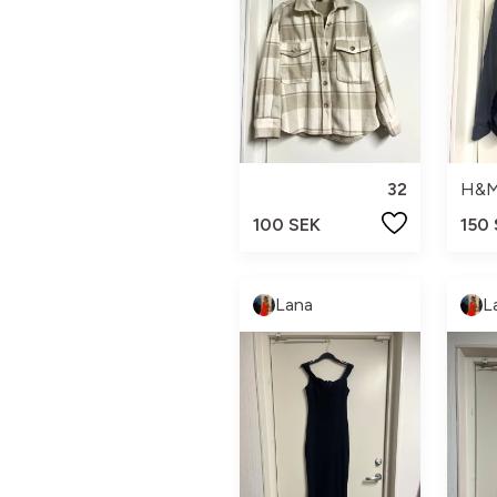
32
H&
100 SEK
150
Lana
L