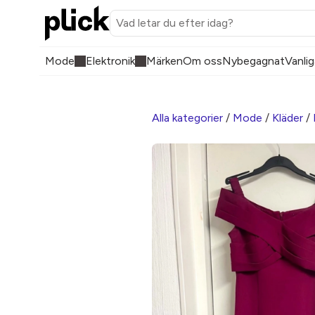
Mode
Elektronik
Märken
Om oss
Nybegagnat
Vanlig
Alla kategorier
/
Mode
/
Kläder
/