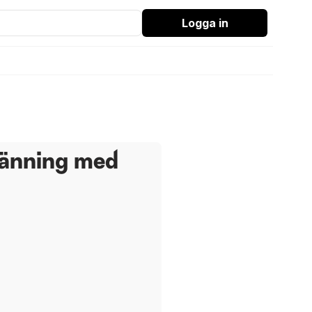
Logga in
länning med