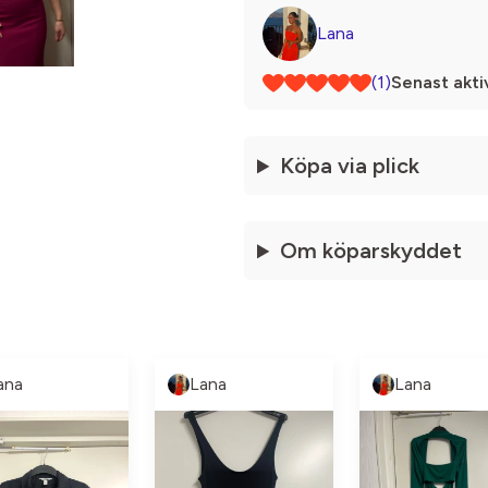
Lana
(1)
Senast akti
Köpa via plick
Om köparskyddet
ana
Lana
Lana