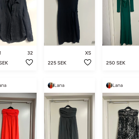
M
32
XS
 SEK
225 SEK
250 SEK
ana
Lana
Lana