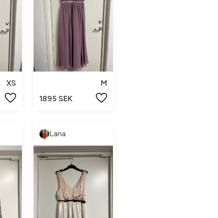
XS
M
1895 SEK
Lana