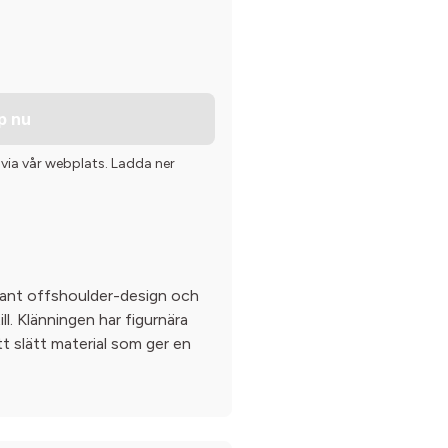
p nu
 via vår webplats. Ladda ner
gant offshoulder-design och
l. Klänningen har figurnära
tt slätt material som ger en