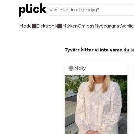
Mode
Elektronik
Märken
Om oss
Nybegagnat
Vanlig
Tyvärr hittar vi inte varan du l
Molly