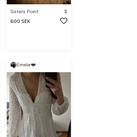
Sisters Point
S
600 SEK
Emelie❤️