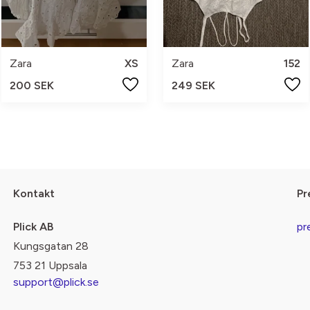
Zara
XS
Zara
152
200 SEK
249 SEK
Kontakt
Pr
Plick AB
pr
Kungsgatan 28
753 21 Uppsala
support@plick.se