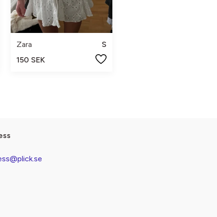
Zara
S
150 SEK
ess
ess@plick.se