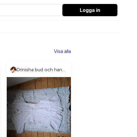
Logga in
Visa alla
Drinisha bud och handler vad du vill.