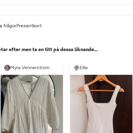
a frågor
Presentkort
etar efter men ta en titt på dessa liknande...
Myra Vennerström
Ellie