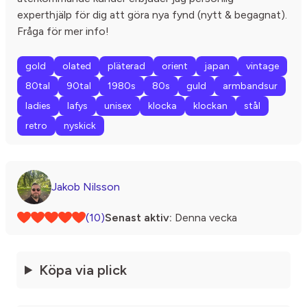
experthjälp för dig att göra nya fynd (nytt & begagnat).
Fråga för mer info!
gold
olated
pläterad
orient
japan
vintage
80tal
90tal
1980s
80s
guld
armbandsur
ladies
lafys
unisex
klocka
klockan
stål
retro
nyskick
Jakob Nilsson
(10)
Senast aktiv:
Denna vecka
Köpa via plick