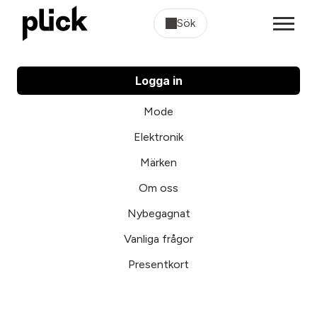
Sök
Logga in
Mode
Elektronik
Märken
Om oss
Nybegagnat
Vanliga frågor
Presentkort