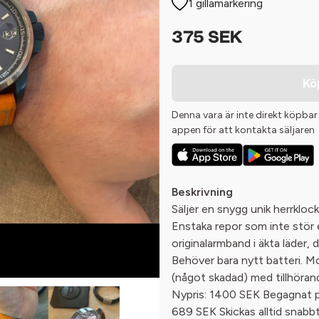
1 gillamarkering
375 SEK
Kö
Denna vara är inte direkt köpbar
appen för att kontakta säljaren
Beskrivning
Säljer en snygg unik herrklock
Enstaka repor som inte stör en
originalarmband i äkta läder, 
Behöver bara nytt batteri. Mod
(något skadad) med tillhöran
Nypris: 1400 SEK Begagnat pr
689 SEK Skickas alltid snabb