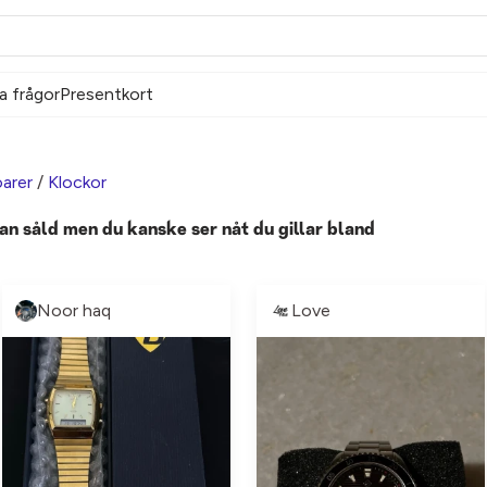
a frågor
Presentkort
arer
/
Klockor
an såld men du kanske ser nåt du gillar bland
Noor haq
Love