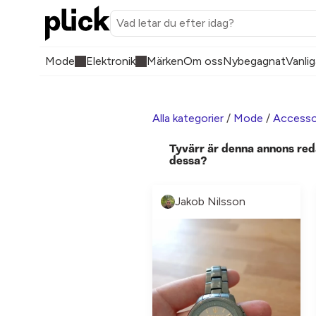
Mode
Elektronik
Märken
Om oss
Nybegagnat
Vanlig
Alla kategorier
/
Mode
/
Accesso
Tyvärr är denna annons red
dessa?
Jakob Nilsson