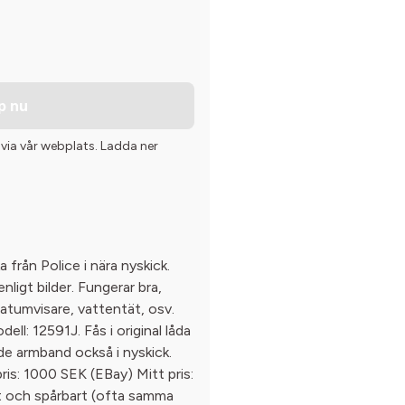
p nu
 via vår webplats. Ladda ner
a från Police i nära nyskick.
ligt bilder. Fungerar bra,
datumvisare, vattentät, osv.
ell: 12591J. Fås i original låda
de armband också i nyskick.
is: 1000 SEK (EBay) Mitt pris:
t och spårbart (ofta samma