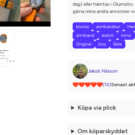
dag) eller hämtas i Glumslöv.
gärna mina andra annonser o
klocka
armbandsur
Her
armband
watch
mrns
Original
box
låda
Jakob Nilsson
(10)
Senast akt
Köpa via plick
Om köparskyddet