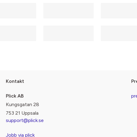
Kontakt
Pr
Plick AB
pr
Kungsgatan 28
753 21 Uppsala
support@plick.se
Jobb via plick