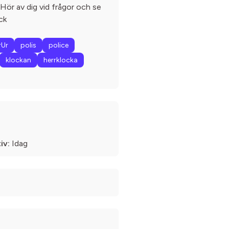
 Hör av dig vid frågor och se
ck
rUr
polis
police
klockan
herrklocka
iv:
Idag