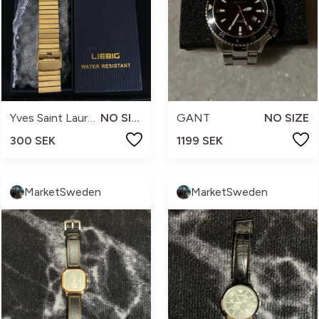
Yves Saint Laurent
NO SIZE
GANT
NO SIZE
300 SEK
1199 SEK
MarketSweden
MarketSweden