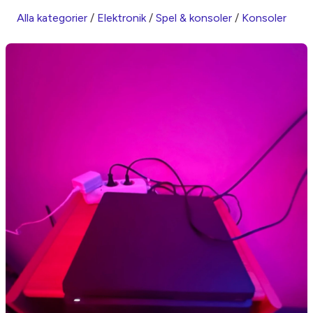
Alla kategorier
/
Elektronik
/
Spel & konsoler
/
Konsoler