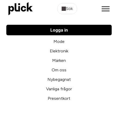
Sök
Logga in
Mode
Elektronik
Märken
Om oss
Nybegagnat
Vanliga frågor
Presentkort