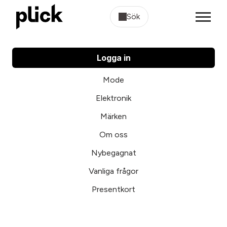
Sök
Logga in
Mode
Elektronik
Märken
Om oss
Nybegagnat
Vanliga frågor
Presentkort