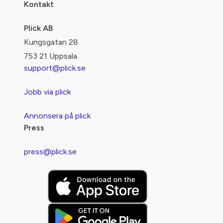
Kontakt
Plick AB
Kungsgatan 28
753 21 Uppsala
support@plick.se
Jobb via plick
Annonsera på plick
Press
press@plick.se