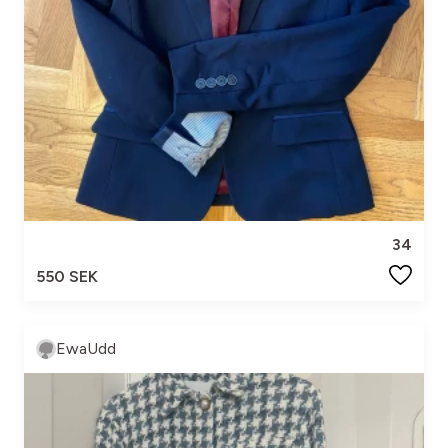
34
550 SEK
EwaUdd