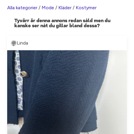
Alla kategorier
/
Mode
/
Kläder
/
Kostymer
Tyvärr är denna annons redan såld men du
kanske ser nåt du gillar bland dessa?
Linda