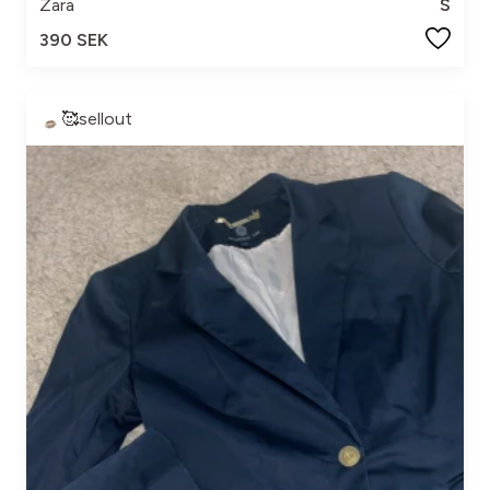
Zara
S
390 SEK
🥰sellout