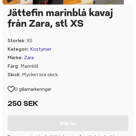
Jättefin marinblå kavaj
från Zara, stl XS
Storlek:
XS
Kategori:
Kostymer
Märke:
Zara
Färg:
Marinblå
Skick:
Mycket bra skick
0 gillamarkeringar
250 SEK
Köp nu