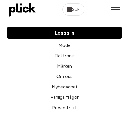
Sök
Logga in
Mode
Elektronik
Märken
Om oss
Nybegagnat
Vanliga frågor
Presentkort