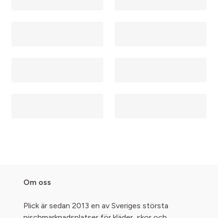
Om oss
Plick är sedan 2013 en av Sveriges största
nischmarknadsplatser för kläder, skor och