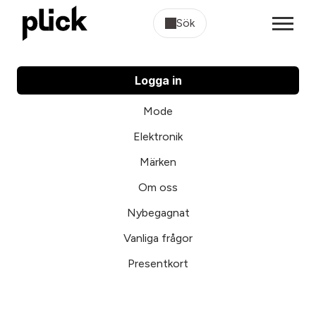
Sök
Logga in
Mode
Elektronik
Märken
Om oss
Nybegagnat
Vanliga frågor
Presentkort