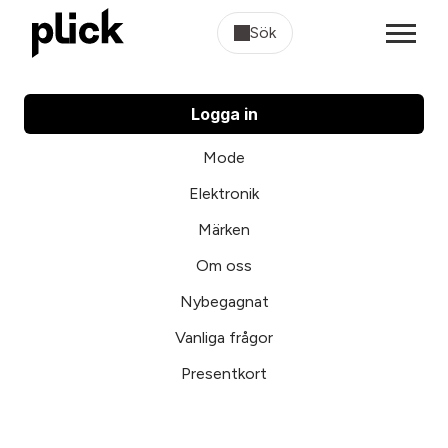
Sök
Logga in
Mode
Elektronik
Märken
Om oss
Nybegagnat
Vanliga frågor
Presentkort