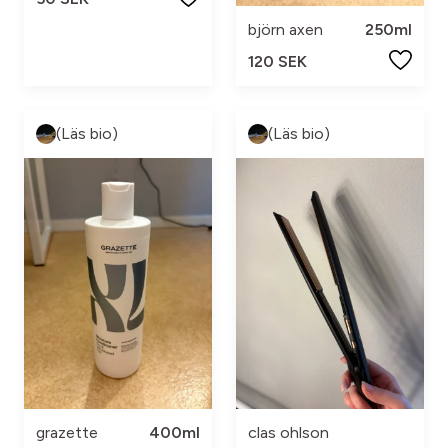
björn axen
250ml
120 SEK
(Läs bio)
(Läs bio)
grazette
400ml
clas ohlson