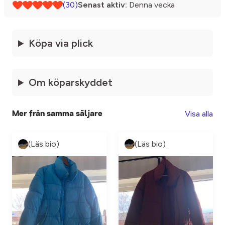
(30)
Senast aktiv:
Denna vecka
Köpa via plick
Om köparskyddet
Visa alla
Mer från samma säljare
(Läs bio)
(Läs bio)