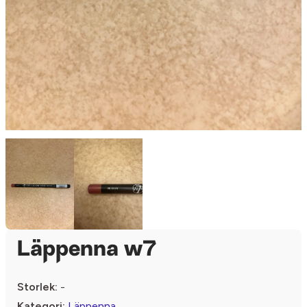
Läppenna w7
Storlek:
-
Kategori:
Läppenna