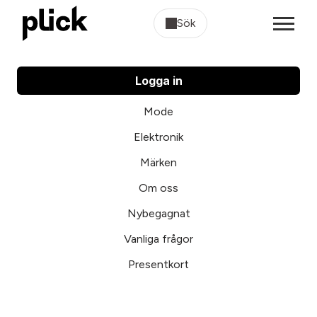
Sök
Logga in
Mode
Elektronik
Märken
Om oss
Nybegagnat
Vanliga frågor
Presentkort