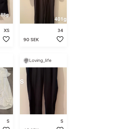
XS
34
90 SEK
Loving_life
S
S