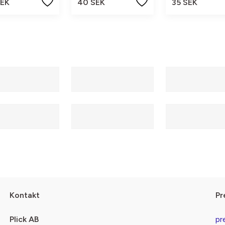
SEK
40 SEK
35 SEK
Kontakt
Pr
Plick AB
pr