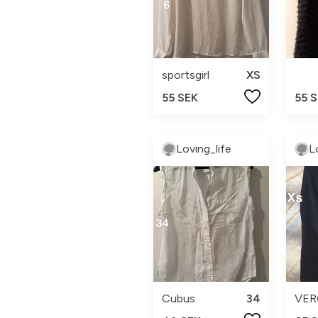
sportsgirl
XS
55 SEK
55 
Loving_life
L
Cubus
34
VER