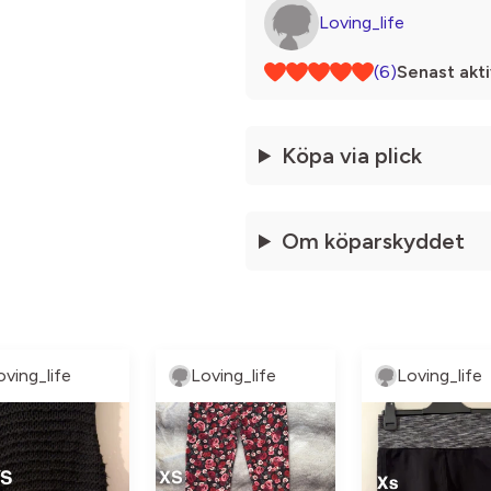
Loving_life
(6)
Senast akti
Köpa via plick
Om köparskyddet
oving_life
Loving_life
Loving_life