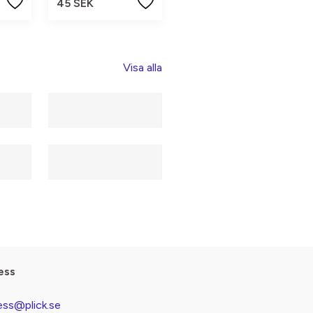
45 SEK
Visa alla
ess
ess@plick.se