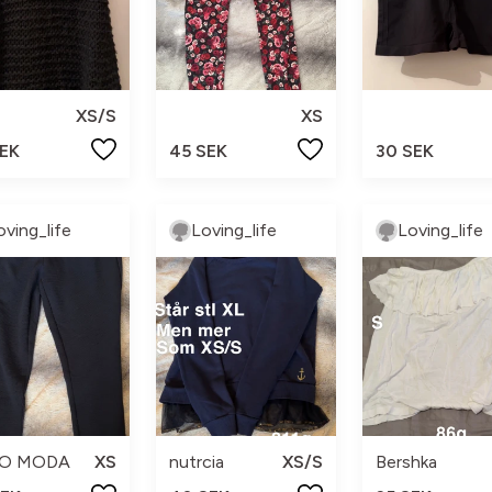
XS/S
XS
SEK
45 SEK
30 SEK
oving_life
Loving_life
Loving_life
O MODA
XS
nutrcia
XS/S
Bershka