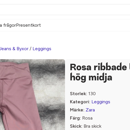
a frågor
Presentkort
Jeans & Byxor
/
Leggings
Rosa ribbade
hög midja
Storlek:
130
Kategori:
Leggings
Märke:
Zara
Färg:
Rosa
Skick:
Bra skick