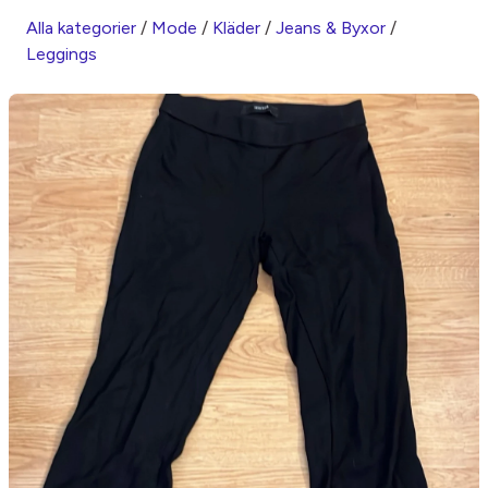
Alla kategorier
/
Mode
/
Kläder
/
Jeans & Byxor
/
Leggings