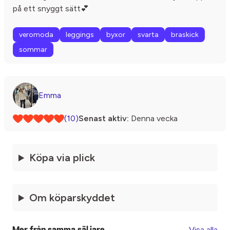
på ett snyggt sätt💕
veromoda
leggings
byxor
svarta
braskick
sommar
Emma
(10)
Senast aktiv:
Denna vecka
Köpa via plick
Om köparskyddet
Visa alla
Mer från samma säljare