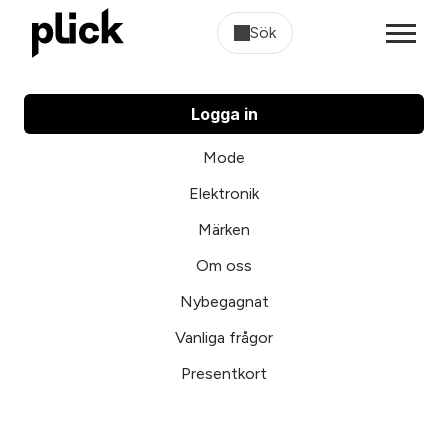
Sök
Logga in
Mode
Elektronik
Märken
Om oss
Nybegagnat
Vanliga frågor
Presentkort