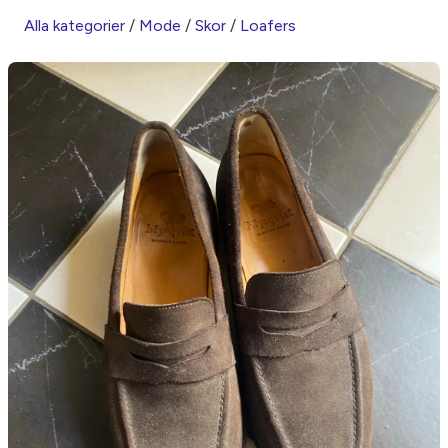
Alla kategorier
/
Mode
/
Skor
/
Loafers