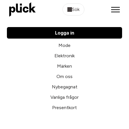
Sök
Logga in
Mode
Elektronik
Märken
Om oss
Nybegagnat
Vanliga frågor
Presentkort