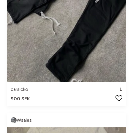
carsicko
L
900 SEK
Wsales