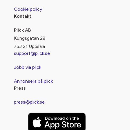
Cookie policy
Kontakt
Plick AB
Kungsgatan 28
753 21 Uppsala
support@plick.se
Jobb via plick
Annonsera på plick
Press
press@plick.se