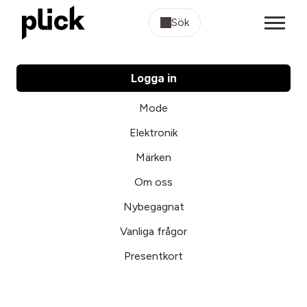
Sök
Logga in
Mode
Elektronik
Märken
Om oss
Nybegagnat
Vanliga frågor
Presentkort