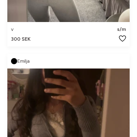
v
s/m
300 SEK
Emilja