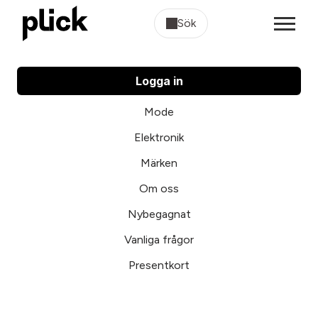
Sök
Logga in
Mode
Elektronik
Märken
Om oss
Nybegagnat
Vanliga frågor
Presentkort