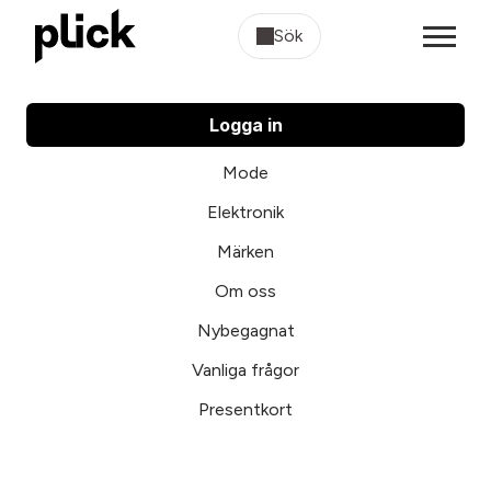
Sök
Logga in
Mode
Elektronik
Märken
Om oss
Nybegagnat
Vanliga frågor
Presentkort