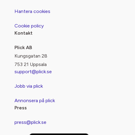
Hantera cookies
Cookie policy
Kontakt
Plick AB
Kungsgatan 28
753 21 Uppsala
support@plick.se
Jobb via plick
Annonsera på plick
Press
press@plick.se