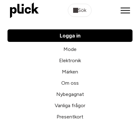
Sök
Logga in
Mode
Elektronik
Märken
Om oss
Nybegagnat
Vanliga frågor
Presentkort