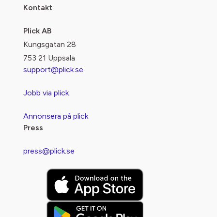
Kontakt
Plick AB
Kungsgatan 28
753 21 Uppsala
support@plick.se
Jobb via plick
Annonsera på plick
Press
press@plick.se