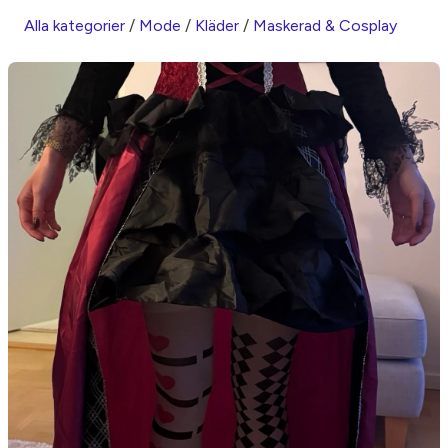
Alla kategorier
/
Mode
/
Kläder
/
Maskerad & Cosplay