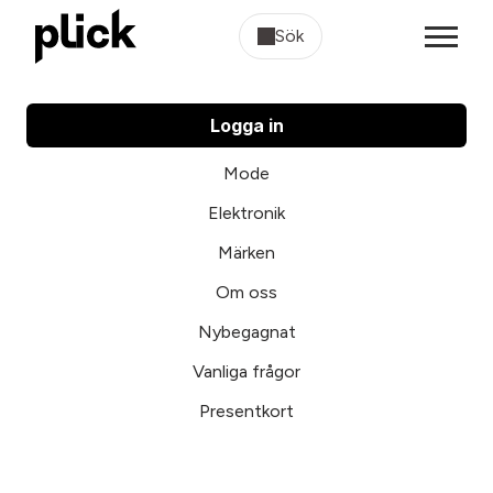
Sök
Logga in
Mode
Elektronik
Märken
Om oss
Nybegagnat
Vanliga frågor
Presentkort