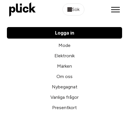
Sök
Logga in
Mode
Elektronik
Märken
Om oss
Nybegagnat
Vanliga frågor
Presentkort