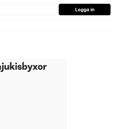
Logga in
mjukisbyxor