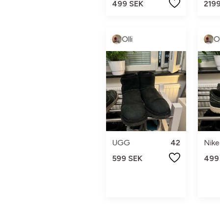
499 SEK
219
Olli
Ol
UGG
42
Nike
599 SEK
499