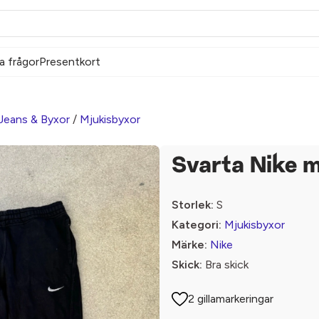
a frågor
Presentkort
Jeans & Byxor
/
Mjukisbyxor
Svarta Nike 
Storlek:
S
Kategori:
Mjukisbyxor
Märke:
Nike
Skick:
Bra skick
2 gillamarkeringar