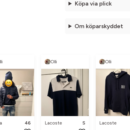
Köpa via plick
Om köparskyddet
li
Olli
Olli
a
46
Lacoste
S
Lacoste