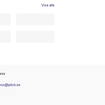
Visa alla
ess
ess@plick.se