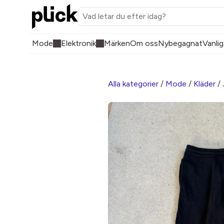
Mode
Elektronik
Märken
Om oss
Nybegagnat
Vanlig
Alla kategorier
/
Mode
/
Kläder
/