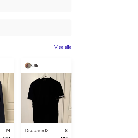
Visa alla
Olli
M
Dsquared2
S