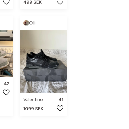
499 SEK
Olli
42
Valentino
41
1099 SEK