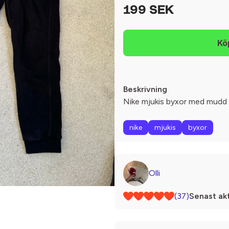
199 SEK
Beskrivning
Nike mjukis byxor med mudd 
nike
mjukis
byxor
Olli
(37)
Senast akt