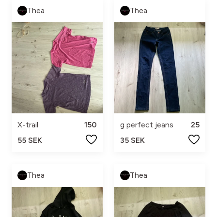
Thea
Thea
X-trail
150
g perfect jeans
25
55 SEK
35 SEK
Thea
Thea