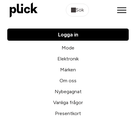
Sök
Logga in
Mode
Elektronik
Märken
Om oss
Nybegagnat
Vanliga frågor
Presentkort