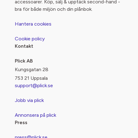
accessoarer. Köp, sälj & upptäck second-hand -
bra för både miljön och din plånbok.
Hantera cookies
Cookie policy
Kontakt
Plick AB
Kungsgatan 28
753 21 Uppsala
support@plick.se
Jobb via plick
Annonsera på plick
Press
press@plick.se