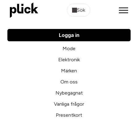
Sök
Logga in
Mode
Elektronik
Märken
Om oss
Nybegagnat
Vanliga frågor
Presentkort