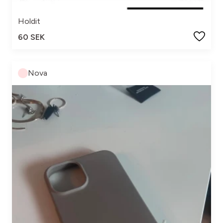
Holdit
60 SEK
Nova