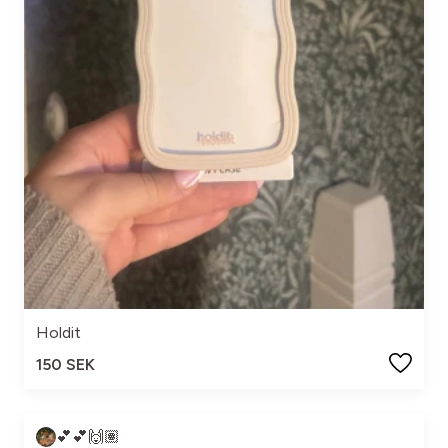
Holdit
150 SEK
💕💕🙌🏽