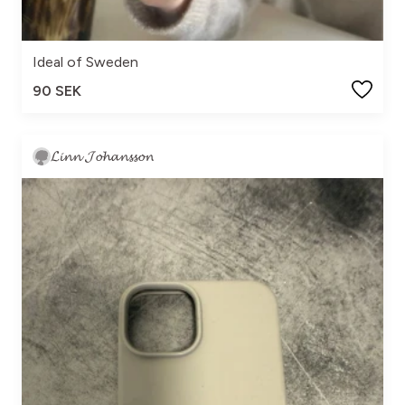
Ideal of Sweden
90 SEK
𝓛𝓲𝓷𝓷 𝓙𝓸𝓱𝓪𝓷𝓼𝓼𝓸𝓷