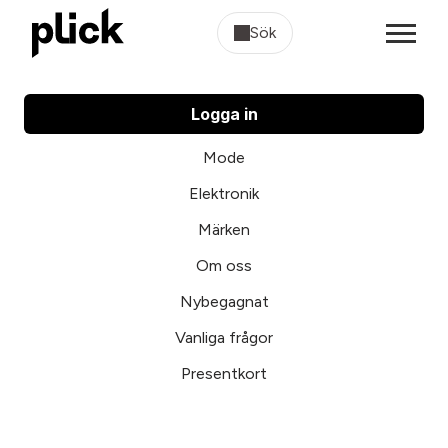
Sök
Logga in
Mode
Elektronik
Märken
Om oss
Nybegagnat
Vanliga frågor
Presentkort