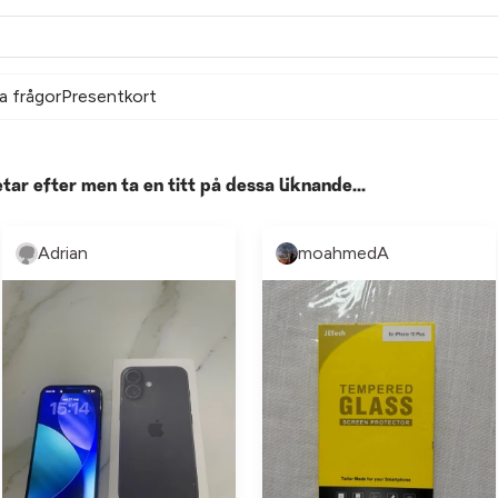
a frågor
Presentkort
etar efter men ta en titt på dessa liknande...
Adrian
moahmedA