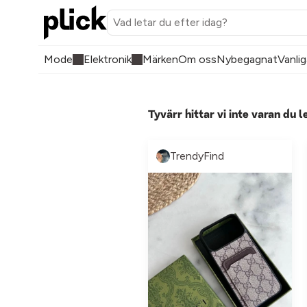
Mode
Elektronik
Märken
Om oss
Nybegagnat
Vanlig
Tyvärr hittar vi inte varan du l
TrendyFind