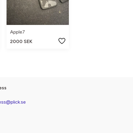
Apple7
2000 SEK
ess
ess@plick.se