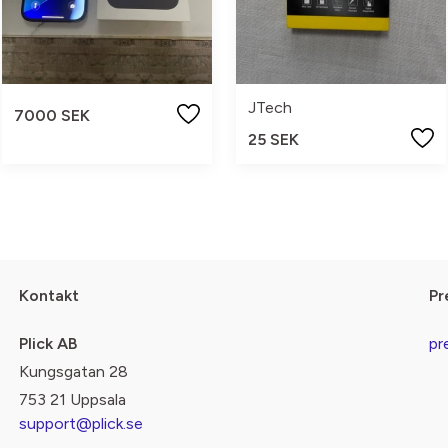
JTech
7000 SEK
25 SEK
Kontakt
Pr
Plick AB
pr
Kungsgatan 28
753 21 Uppsala
support@plick.se