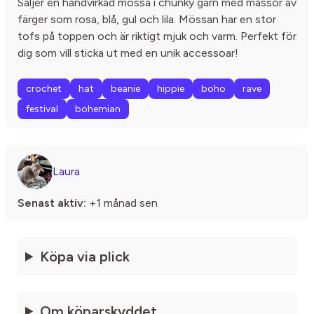
Säljer en handvirkad mössa i chunky garn med massor av
färger som rosa, blå, gul och lila. Mössan har en stor
tofs på toppen och är riktigt mjuk och varm. Perfekt för
dig som vill sticka ut med en unik accessoar!
crochet
hat
beanie
hippie
boho
rave
festival
bohemian
Laura
Senast aktiv:
+1 månad sen
Köpa via plick
Om köparskyddet