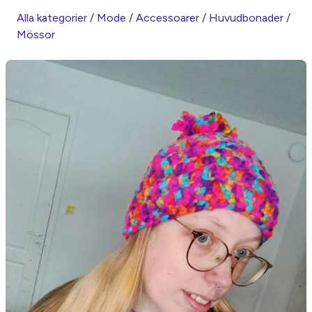
Alla kategorier
/
Mode
/
Accessoarer
/
Huvudbonader
/
Mössor