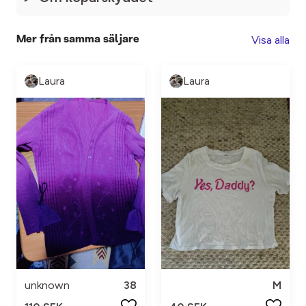
Visa alla
Mer från samma säljare
Laura
Laura
unknown
38
M