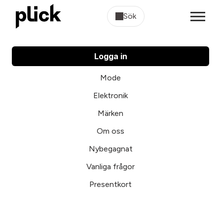
Sök
Logga in
Mode
Elektronik
Märken
Om oss
Nybegagnat
Vanliga frågor
Presentkort