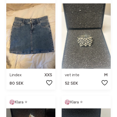
Lindex
XXS
vet inte
M
80 SEK
52 SEK
Klara ⭐️
Klara ⭐️