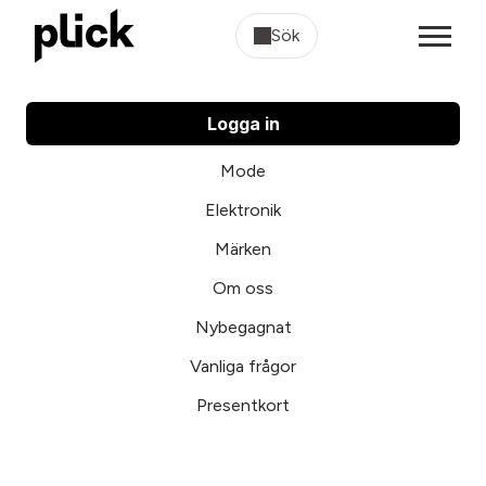
Sök
Logga in
Mode
Elektronik
Märken
Om oss
Nybegagnat
Vanliga frågor
Presentkort