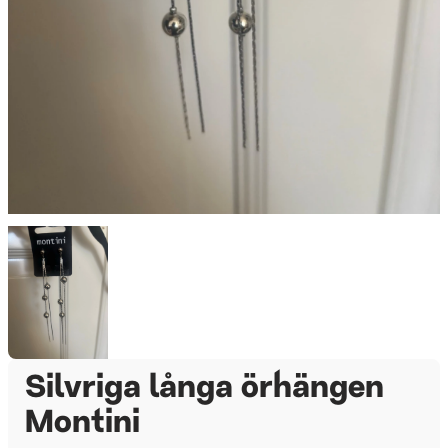
Silvriga långa örhängen
Montini