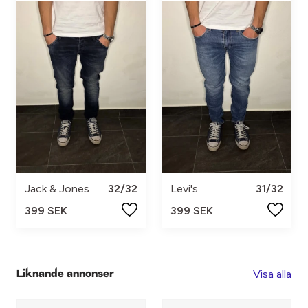
Jack & Jones
32/32
Levi's
31/32
399 SEK
399 SEK
Visa alla
Liknande annonser