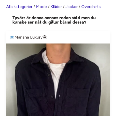
Alla kategorier
/
Mode
/
Kläder
/
Jackor
/
Overshirts
Tyvärr är denna annons redan såld men du
kanske ser nåt du gillar bland dessa?
Mañana Luxury🏝️