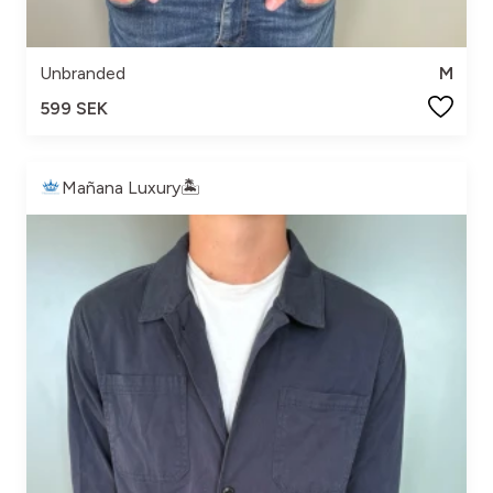
Unbranded
M
599 SEK
Mañana Luxury🏝️