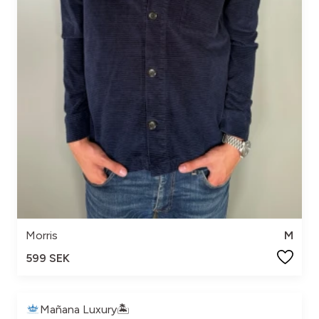
Morris
M
599 SEK
Mañana Luxury🏝️