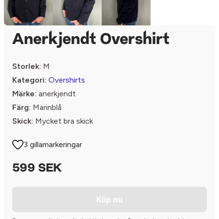
Anerkjendt Overshirt
Storlek:
M
Kategori:
Overshirts
Märke:
anerkjendt
Färg:
Marinblå
Skick:
Mycket bra skick
3 gillamarkeringar
599 SEK
Köp nu