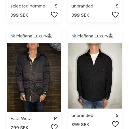
selected homme
S
unbranded
S
399 SEK
399 SEK
Mañana Luxury🏝️
Mañana Luxury🏝️
unbranded
S
East West
M
399 SEK
799 SEK