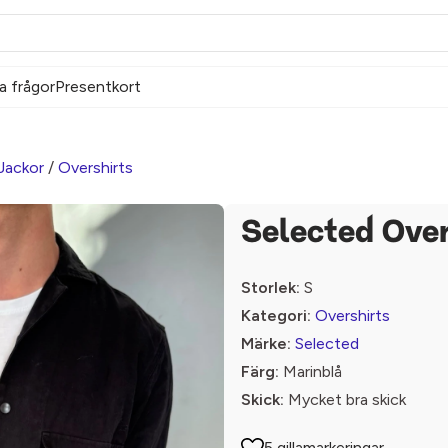
a frågor
Presentkort
Jackor
/
Overshirts
Selected Over
Storlek:
S
Kategori:
Overshirts
Märke:
Selected
Färg:
Marinblå
Skick:
Mycket bra skick
5 gillamarkeringar