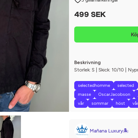
499 SEK
Beskrivning
Storlek: S | Skick: 10/10 | Nyp
selectedhomme
selected
masse
OscarJacobson
vår
sommar
höst
vå
Mañana Luxury🏝️