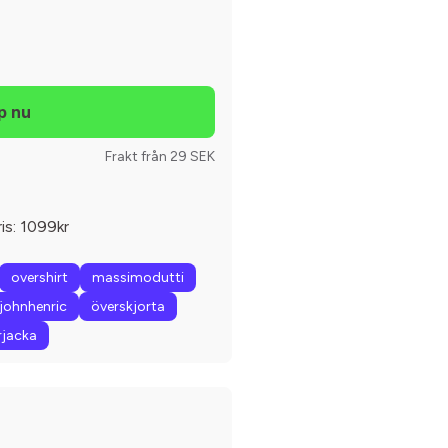
Frakt från 29 SEK
ris: 1099kr
overshirt
massimodutti
johnhenric
överskjorta
rjacka