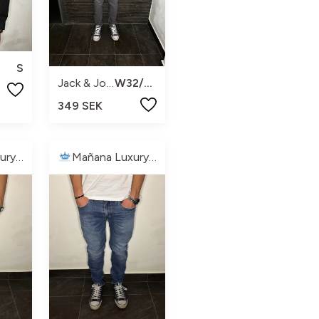
S
Jack & Jones
W32/L30
349 SEK
Mañana Luxury🏝️
Mañana Luxury🏝️