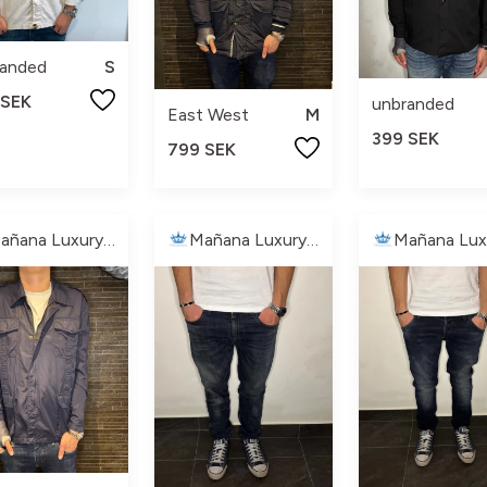
randed
S
 SEK
unbranded
East West
M
399 SEK
799 SEK
Mañana Luxury🏝️
Mañana Luxury🏝️