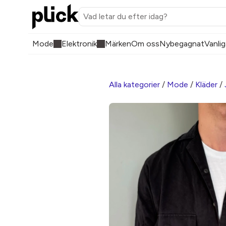
Mode
Elektronik
Märken
Om oss
Nybegagnat
Vanlig
Alla kategorier
/
Mode
/
Kläder
/