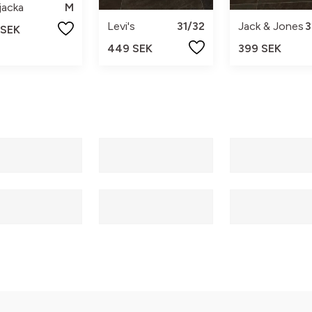
djacka
M
Levi's
31/32
Jack & Jones
3
 SEK
449 SEK
399 SEK