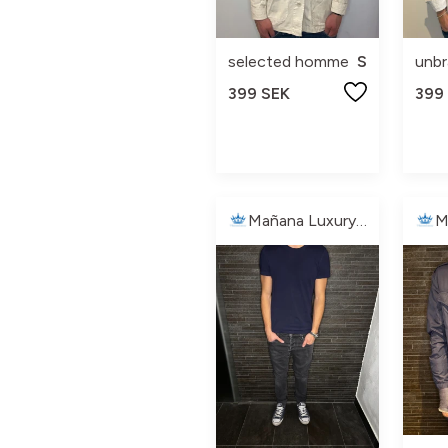
selected homme
S
unb
399 SEK
399
Mañana Luxury🏝️