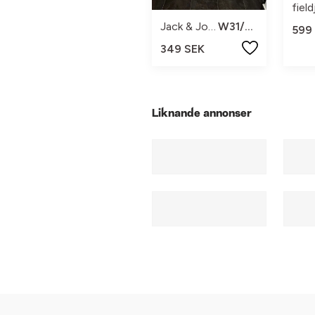
fiel
Jack & Jones
W31/L32
599
349 SEK
Liknande annonser