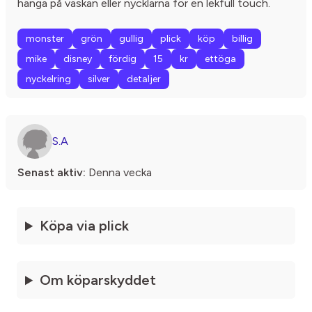
hänga på väskan eller nycklarna för en lekfull touch.
monster
grön
gullig
plick
köp
billig
mike
disney
fördig
15
kr
ettöga
nyckelring
silver
detaljer
S.A
Senast aktiv:
Denna vecka
Köpa via plick
Om köparskyddet