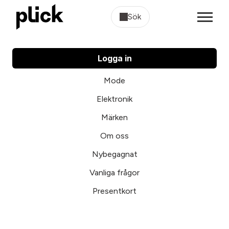
Sök
Logga in
Mode
Elektronik
Märken
Om oss
Nybegagnat
Vanliga frågor
Presentkort