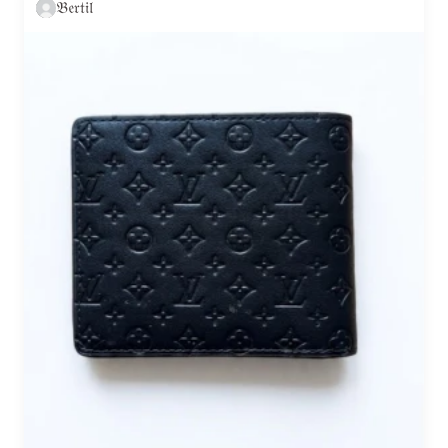
𝔅𝔢𝔯𝔱𝔦𝔩