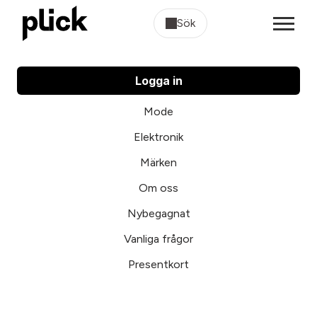
Sök
Logga in
Mode
Elektronik
Märken
Om oss
Nybegagnat
Vanliga frågor
Presentkort