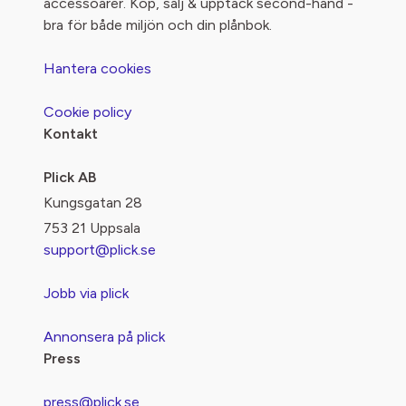
accessoarer. Köp, sälj & upptäck second-hand -
bra för både miljön och din plånbok.
Hantera cookies
Cookie policy
Kontakt
Plick AB
Kungsgatan 28
753 21 Uppsala
support@plick.se
Jobb via plick
Annonsera på plick
Press
press@plick.se