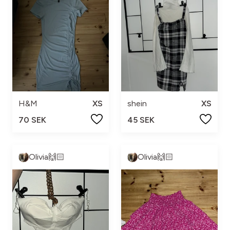
H&M
XS
shein
XS
70 SEK
45 SEK
Olivia🙌🏻
Olivia🙌🏻