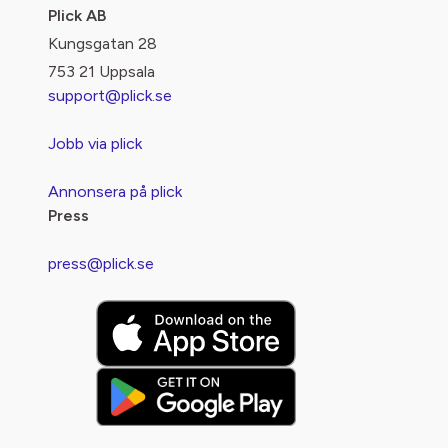
Plick AB
Kungsgatan 28
753 21 Uppsala
support@plick.se
Jobb via plick
Annonsera på plick
Press
press@plick.se