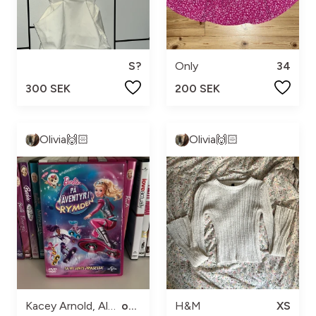
S?
Only
34
300 SEK
200 SEK
Olivia🙌🏻
Olivia🙌🏻
Kacey Arnold, Alexandra Kavada, Tony Bunn
one size
H&M
XS