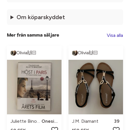
Om köparskyddet
Visa alla
Mer från samma säljare
Olivia🙌🏻
Olivia🙌🏻
Juliette Binoche
Onesize
J.M. Diamant
39