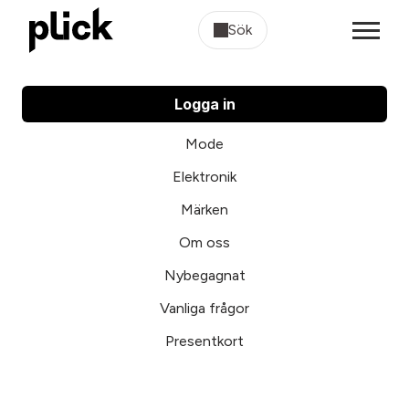
Sök
Logga in
Mode
Elektronik
Märken
Om oss
Nybegagnat
Vanliga frågor
Presentkort