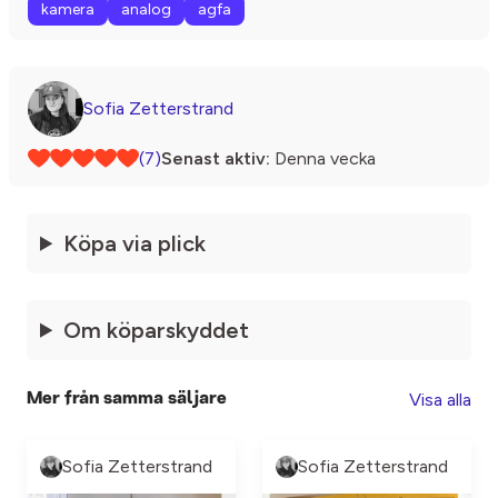
kamera
analog
agfa
Sofia Zetterstrand
(7)
Senast aktiv:
Denna vecka
Köpa via plick
Om köparskyddet
Visa alla
Mer från samma säljare
Sofia Zetterstrand
Sofia Zetterstrand