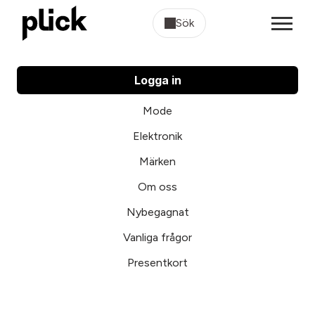
Sök
Logga in
Mode
Elektronik
Märken
Om oss
Nybegagnat
Vanliga frågor
Presentkort