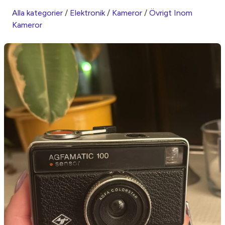
Alla kategorier
/
Elektronik
/
Kameror
/
Övrigt Inom
Kameror