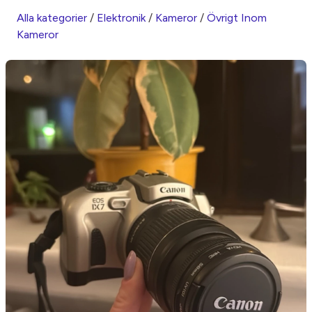
Alla kategorier
/
Elektronik
/
Kameror
/
Övrigt Inom
Kameror