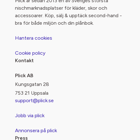
Plick är sedan 2013 en av Sveriges största
nischmarknadsplatser för kläder, skor och
accessoarer. Köp, sälj & upptäck second-hand -
bra för både miljön och din plånbok.
Hantera cookies
Cookie policy
Kontakt
Plick AB
Kungsgatan 28
753 21 Uppsala
support@plick.se
Jobb via plick
Annonsera på plick
Press