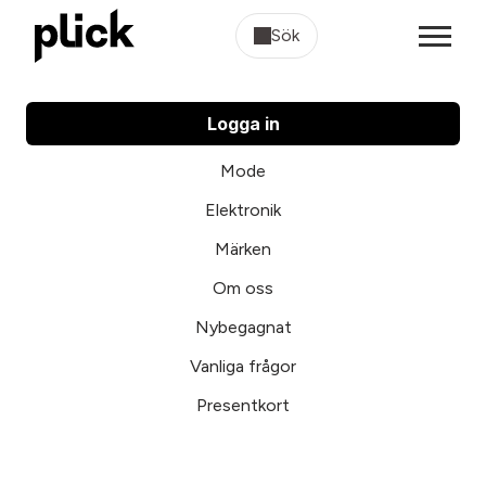
Sök
Logga in
Mode
Elektronik
Märken
Om oss
Nybegagnat
Vanliga frågor
Presentkort