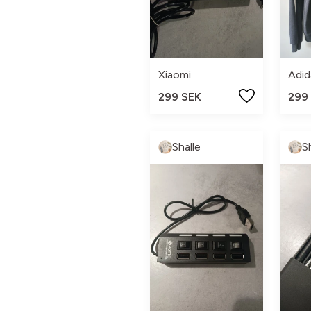
Xiaomi
Adid
299 SEK
299
Shalle
S