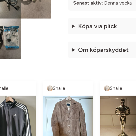
Senast aktiv:
Denna vecka
Köpa via plick
Om köparskyddet
halle
Shalle
Shalle