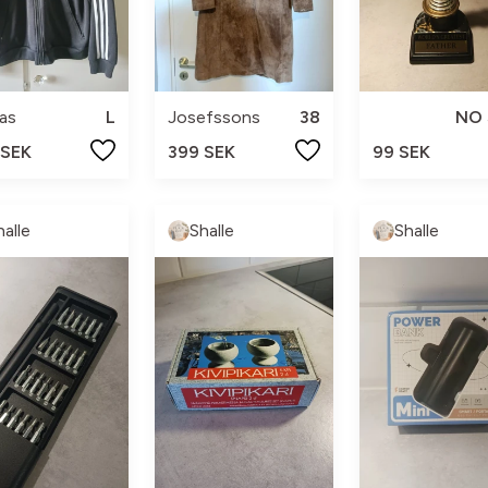
as
L
Josefssons
38
NO 
 SEK
399 SEK
99 SEK
halle
Shalle
Shalle