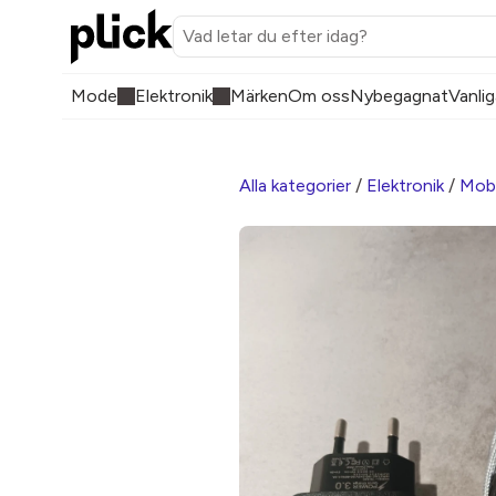
Mode
Elektronik
Märken
Om oss
Nybegagnat
Vanlig
Alla kategorier
/
Elektronik
/
Mobi