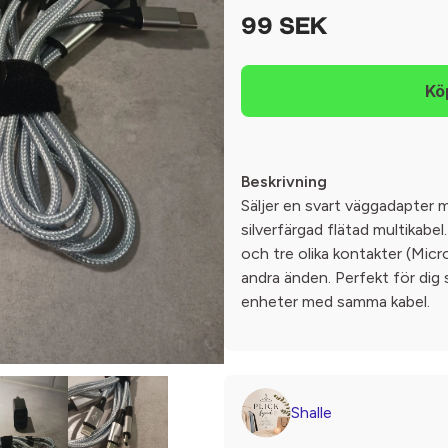
99 SEK
Beskrivning
Säljer en svart väggadapter
silverfärgad flätad multikabe
och tre olika kontakter (Mic
andra änden. Perfekt för dig so
enheter med samma kabel.
Shalle