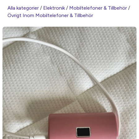
Alla kategorier
/
Elektronik
/
Mobiltelefoner & Tillbehör
/
Övrigt Inom Mobiltelefoner & Tillbehör