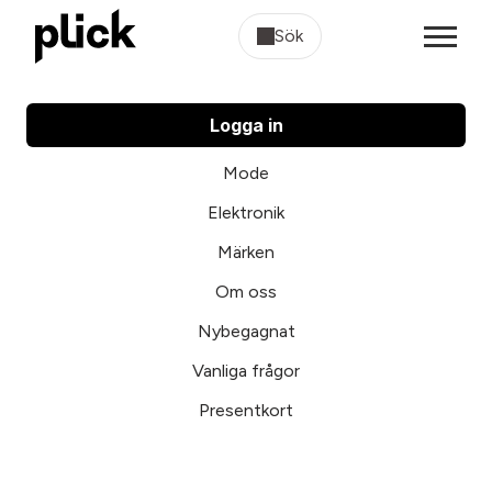
Sök
Logga in
Mode
Elektronik
Märken
Om oss
Nybegagnat
Vanliga frågor
Presentkort