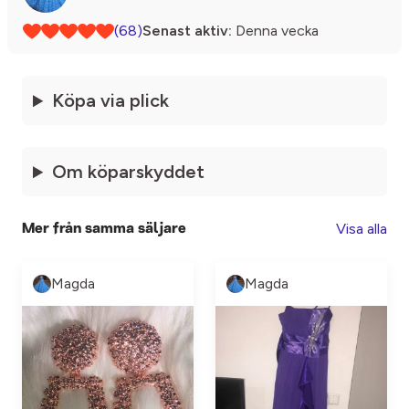
(68)
Senast aktiv:
Denna vecka
Köpa via plick
Om köparskyddet
Visa alla
Mer från samma säljare
Magda
Magda