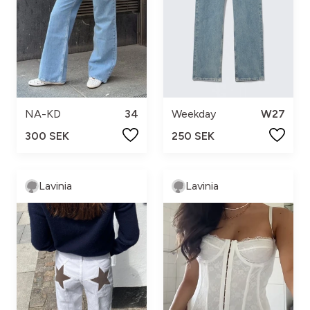
NA-KD
34
Weekday
W27
300 SEK
250 SEK
Lavinia
Lavinia