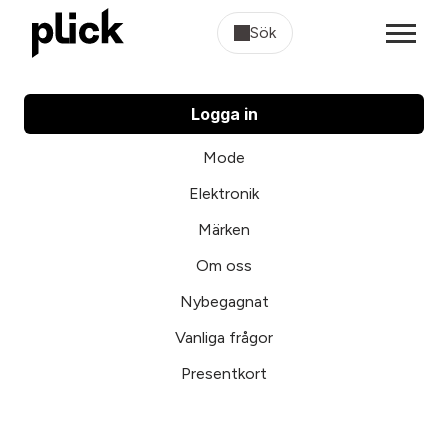
Sök
Logga in
Mode
Elektronik
Märken
Om oss
Nybegagnat
Vanliga frågor
Presentkort