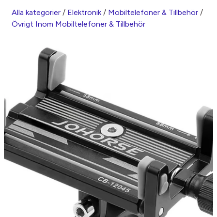
Alla kategorier
/
Elektronik
/
Mobiltelefoner & Tillbehör
/
Övrigt Inom Mobiltelefoner & Tillbehör