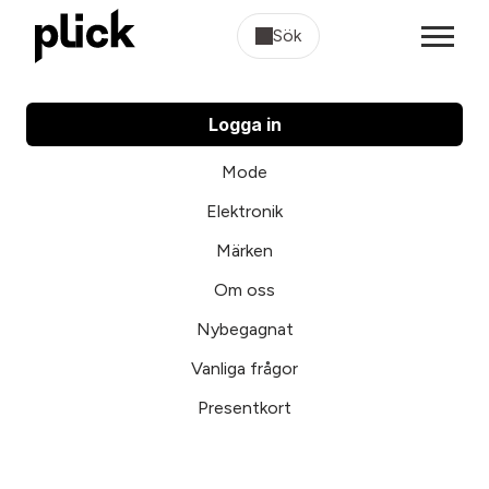
Sök
Logga in
Mode
Elektronik
Märken
Om oss
Nybegagnat
Vanliga frågor
Presentkort