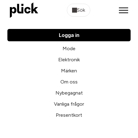
Sök
Logga in
Mode
Elektronik
Märken
Om oss
Nybegagnat
Vanliga frågor
Presentkort