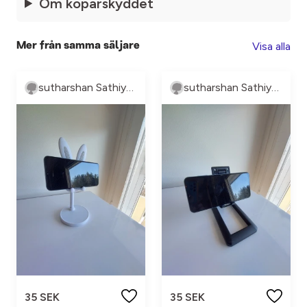
Om köparskyddet
Visa alla
Mer från samma säljare
sutharshan Sathiyaseelan
sutharshan Sathiyaseelan
35 SEK
35 SEK