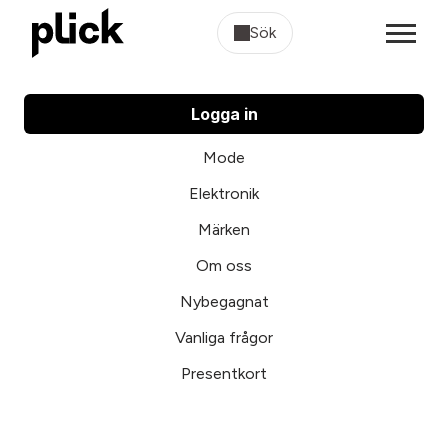
Sök
Logga in
Mode
Elektronik
Märken
Om oss
Nybegagnat
Vanliga frågor
Presentkort