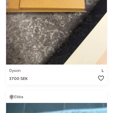
Dyson
L
3700 SEK
Ebba