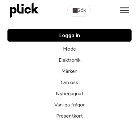
Sök
Logga in
Mode
Elektronik
Märken
Om oss
Nybegagnat
Vanliga frågor
Presentkort