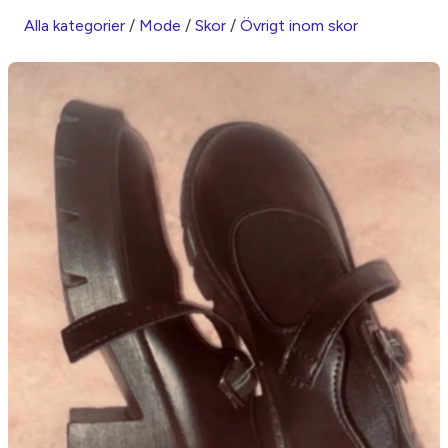
Alla kategorier
/
Mode
/
Skor
/
Övrigt inom skor