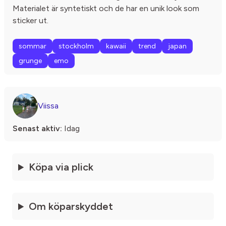
Materialet är syntetiskt och de har en unik look som
sticker ut.
sommar
stockholm
kawaii
trend
japan
grunge
emo
Viissa
Senast aktiv:
Idag
Köpa via plick
Om köparskyddet