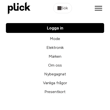
Sök
Logga in
Mode
Elektronik
Märken
Om oss
Nybegagnat
Vanliga frågor
Presentkort