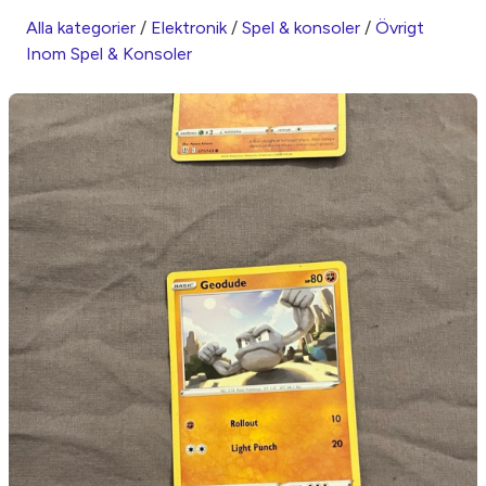
Alla kategorier
/
Elektronik
/
Spel & konsoler
/
Övrigt
Inom Spel & Konsoler