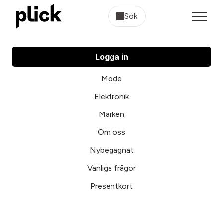
Sök
Logga in
Mode
Elektronik
Märken
Om oss
Nybegagnat
Vanliga frågor
Presentkort