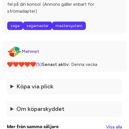
fel på din konsol. (Annons gäller enbart för
strömadapter)
sega
segamaster
mastersystem
Mehmet
(5)
Senast aktiv:
Denna vecka
Köpa via plick
Om köparskyddet
Visa alla
Mer från samma säljare