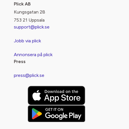
Plick AB
Kungsgatan 28
753 21 Uppsala
support@plick.se
Jobb via plick
Annonsera på plick
Press
press@plick.se