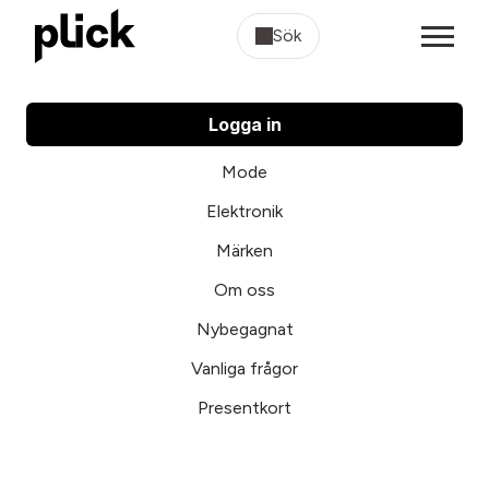
Sök
Logga in
Mode
Elektronik
Märken
Om oss
Nybegagnat
Vanliga frågor
Presentkort