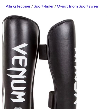
Alla kategorier
/
Sportkläder
/
Övrigt Inom Sportswear