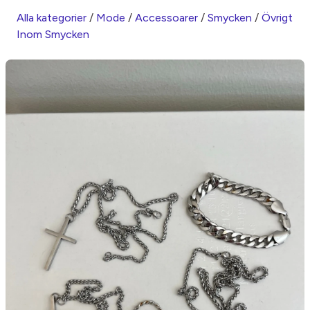
Alla kategorier
/
Mode
/
Accessoarer
/
Smycken
/
Övrigt
Inom Smycken