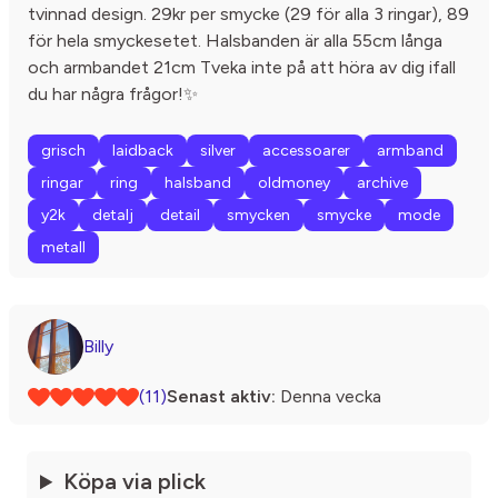
tvinnad design. 29kr per smycke (29 för alla 3 ringar), 89
för hela smyckesetet. Halsbanden är alla 55cm långa
och armbandet 21cm Tveka inte på att höra av dig ifall
du har några frågor!✨
grisch
laidback
silver
accessoarer
armband
ringar
ring
halsband
oldmoney
archive
y2k
detalj
detail
smycken
smycke
mode
metall
Billy
(11)
Senast aktiv:
Denna vecka
Köpa via plick