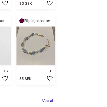
20 SEK
sson
Filippajhansson
XS
0
35 SEK
Visa alla