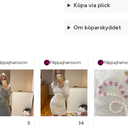
Köpa via plick
Om köparskyddet
ilippajhansson
Filippajhansson
Filippajhan
S
34