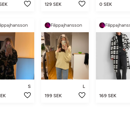
 SEK
129 SEK
0 SEK
ilippajhansson
Filippajhansson
Filippajhan
S
L
SEK
199 SEK
169 SEK