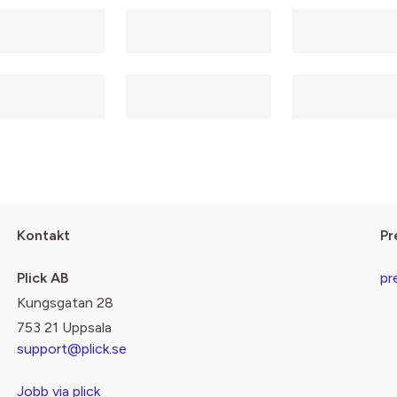
Kontakt
Pr
Plick AB
pr
Kungsgatan 28
753 21 Uppsala
support@plick.se
Jobb via plick