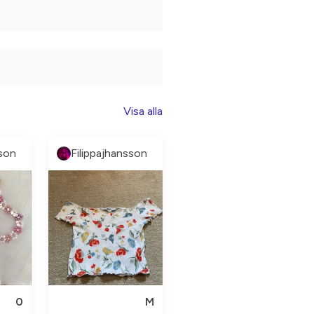
Visa alla
sson
Filippajhansson
0
M