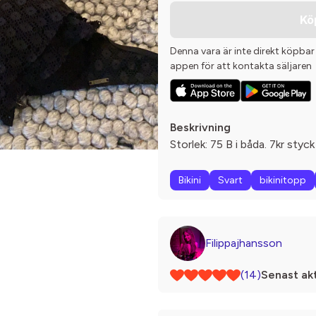
Kö
Denna vara är inte direkt köpbar
appen för att kontakta säljaren
Beskrivning
Storlek: 75 B i båda. 7kr styck
Bikini
Svart
bikinitopp
Filippajhansson
(14)
Senast akt