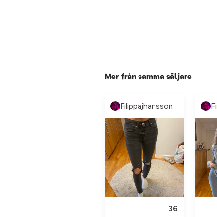
Mer från samma säljare
Filippajhansson
F
36