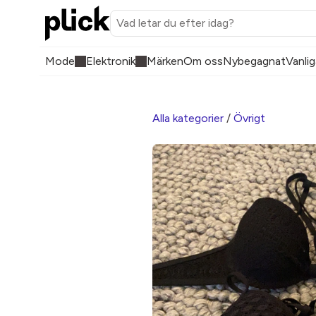
Mode
Elektronik
Märken
Om oss
Nybegagnat
Vanlig
Alla kategorier
/
Övrigt