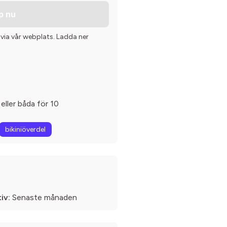
p nu
 via vår webplats. Ladda ner
 eller båda för 10
bikiniöverdel
iv:
Senaste månaden