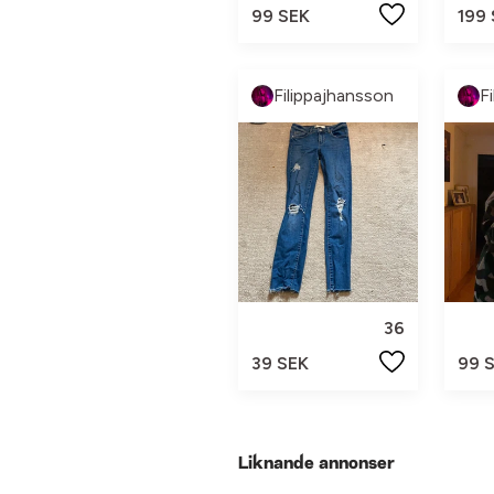
99 SEK
199
Filippajhansson
F
36
39 SEK
99 
Liknande annonser