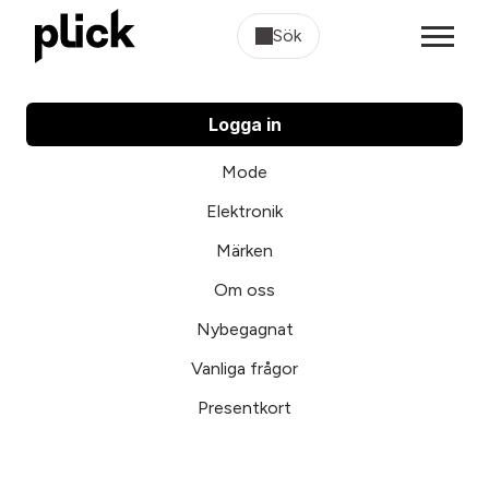
Sök
Logga in
Mode
Elektronik
Märken
Om oss
Nybegagnat
Vanliga frågor
Presentkort